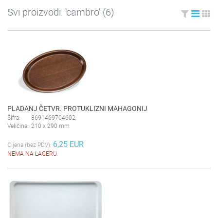
Svi proizvodi: 'cambro' (6)
PLADANJ ČETVR. PROTUKLIZNI MAHAGONIJ
Šifra:
8691469704602
Veličina:
210 x 290 mm
6,25 EUR
Cijena (bez PDV):
NEMA NA LAGERU