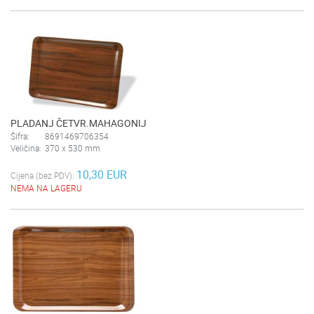
PLADANJ ČETVR.MAHAGONIJ
Šifra:
8691469706354
Veličina:
370 x 530 mm
10,30 EUR
Cijena (bez PDV):
NEMA NA LAGERU