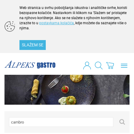
Web stranica u svrhu poboljšanja iskustva i analitičke svrhe, koristi
bezopasne kolačiće. Nastavkom ili klikom na 'Slažem se' pristajete
na njihovo korištenje. Ako se ne slažete s njihovim korištenjem,
izrazite to u
postavkama kolačića
, kdje možete da saznajete više o
njima.
SLAŽEM SE
Toggl
navig