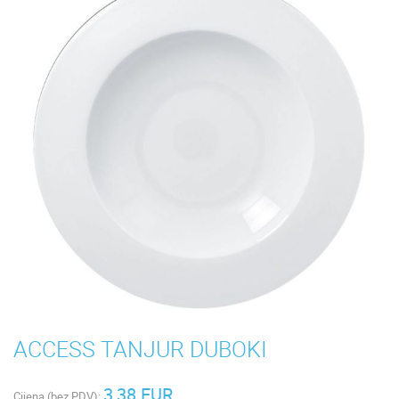
ACCESS TANJUR DUBOKI
3,38 EUR
Cijena (bez PDV):