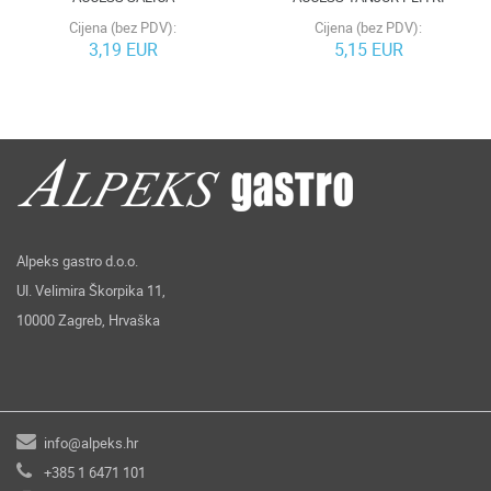
Cijena (bez PDV):
Cijena (bez PDV):
3,19 EUR
5,15 EUR
Alpeks gastro d.o.o.
Ul. Velimira Škorpika 11,
10000 Zagreb, Hrvaška
info@alpeks.hr
+385 1 6471 101