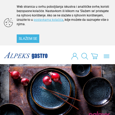
Web stranica u svrhu poboljšanja iskustva i analitičke svrhe, koristi
bezopasne kolačiće. Nastavkom ili klikom na 'Slažem se' pristajete
na njihovo korištenje. Ako se ne slažete s njihovim korištenjem,
izrazite to u
postavkama kolačića
, kdje možete da saznajete više o
njima.
SLAŽEM SE
Toggl
navig