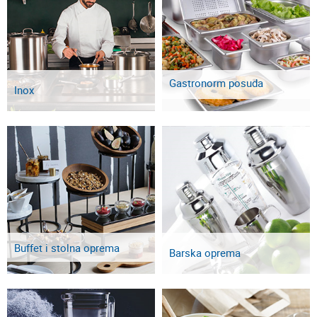
Gastronorm posuda
Inox
Buffet i stolna oprema
Barska oprema