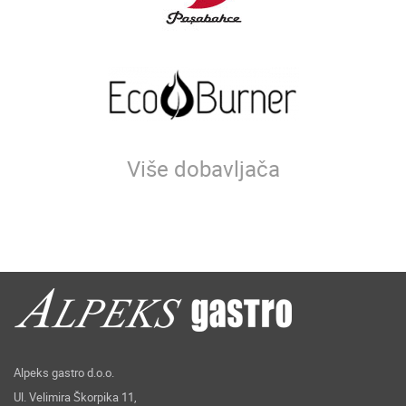
Više dobavljača
Alpeks gastro d.o.o.
Ul. Velimira Škorpika 11,