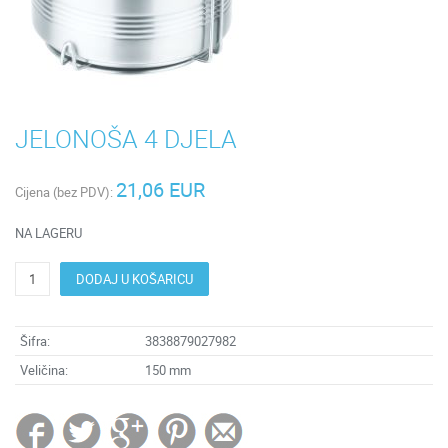
JELONOŠA 4 DJELA
21,06 EUR
Cijena (bez PDV):
NA LAGERU
DODAJ U KOŠARICU
Šifra:
3838879027982
Veličina:
150 mm