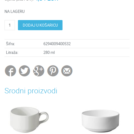
NA LAGERU
DODAJ U KOŠARICU
Šifra:
6294009400532
Litraža:
280 ml
Srodni proizvodi