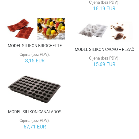
Cijena (bez PDV):
18,19 EUR
MODEL SILIKON BRIOCHETTE
MODEL SILIKON CACAO + REZAČ
Cijena (bez PDV):
Cijena (bez PDV):
8,15 EUR
15,69 EUR
MODEL SILIKON CANALADOS
Cijena (bez PDV):
67,71 EUR