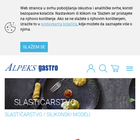
Web stranica u svrhu poboljšanja iskustva i analitičke svrhe, koristi
bezopasne kolačiće. Nastavkom ili klikom na 'Slažem se' pristajete
na njihovo korištenje. Ako se ne slažete s njihovim korištenjem,
izrazite to u
postavkama kolačića
, kdje možete da saznajete više o
njima.
SLAŽEM SE
Toggl
navig
SLASTIČARSTVO
SLASTIČARSTVO
/
SILIKONSKI MODELI