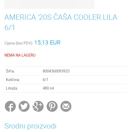
AMERICA '20S ČAŠA COOLER LILA
6/1
15,13 EUR
Cijena (bez PDV):
NEMA NA LAGERU
Šifra:
8004360093933
Količina:
6/1
Litraža:
480 ml
Srodni proizvodi