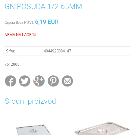
GN POSUDA 1/2 65MM
6,19 EUR
Cijena (bez PDV):
NEMA NA LAGERU
Šifra:
4044925084147
7512065
Srodni proizvodi