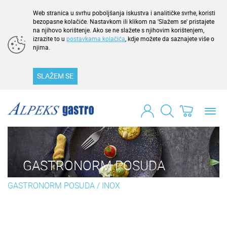
Web stranica u svrhu poboljšanja iskustva i analitičke svrhe, koristi
bezopasne kolačiće. Nastavkom ili klikom na 'Slažem se' pristajete
na njihovo korištenje. Ako se ne slažete s njihovim korištenjem,
izrazite to u
postavkama kolačića
, kdje možete da saznajete više o
njima.
SLAŽEM SE
Toggl
navig
GASTRONORM POSUDA
GASTRONORM POSUDA
/
INOX