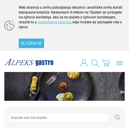
Web stranica u svrhu poboljšanja iskustva i analitičke svrhe, koristi
bezopasne kolačiće. Nastavkom ili klikom na 'Slažem se' pristajete
na njihovo korištenje. Ako se ne slažete s njihovim korištenjem,
izrazite to u
postavkama kolačića
, kdje možete da saznajete više o
njima.
SLAŽEM SE
Toggl
navig