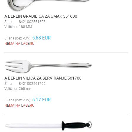
A BERLIN GRABILICA ZA UMAK 561600
Šifra:
8421002561603
Veličina:
180 MM
5,68 EUR
Cijena (bez PDV):
NEMA NA LAGERU
A BERLIN VILICA ZA SERVIRANJE 561700
Šifra:
8421002561702
Veličina:
260 mm
5,17 EUR
Cijena (bez PDV):
NEMA NA LAGERU