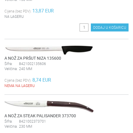
13,87 EUR
Cijena (bez PDV):
NA LAGERU
DODAJ U KOŠARICU
A NOŽ ZA PRŠUT NIZA 135600
Šifra:
8421002135606
Veličina:
240 MM
8,74 EUR
Cijena (bez PDV):
NEMA NA LAGERU
A NOŽ ZA STEAK PALISANDER 373700
Šifra:
8421002373701
Veličina:
230 MM