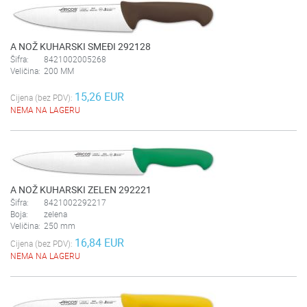
A NOŽ KUHARSKI SMEĐI 292128
Šifra:
8421002005268
Veličina:
200 MM
15,26 EUR
Cijena (bez PDV):
NEMA NA LAGERU
A NOŽ KUHARSKI ZELEN 292221
Šifra:
8421002292217
Boja:
zelena
Veličina:
250 mm
16,84 EUR
Cijena (bez PDV):
NEMA NA LAGERU