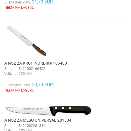
31,79 EUR
Cijena (bez PDV):
NEMA NA LAGERU
A NOŽ ZA KRUH NORDIKA 166400
Šifra:
8421002166402
Veličina:
200 MM
29,79 EUR
Cijena (bez PDV):
NEMA NA LAGERU
A NOŽ ZA MESO UNIVERSAL 281304
Šifra:
8421002281341
Veličina:
150 MM