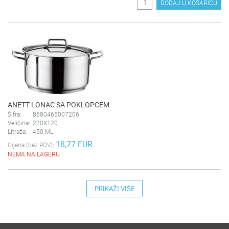
DODAJ U KOŠARICU
ANETT LONAC SA POKLOPCEM
Šifra:
8680465007206
Veličina:
220X120
Litraža:
450 ML
18,77 EUR
Cijena (bez PDV):
NEMA NA LAGERU
PRIKAŽI VIŠE