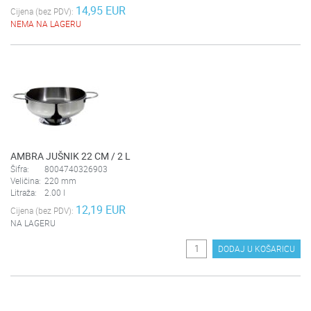
14,95 EUR
Cijena (bez PDV):
NEMA NA LAGERU
AMBRA JUŠNIK 22 CM / 2 L
Šifra:
8004740326903
Veličina:
220 mm
Litraža:
2.00 l
12,19 EUR
Cijena (bez PDV):
NA LAGERU
DODAJ U KOŠARICU