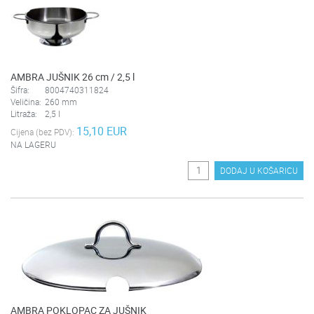
AMBRA JUŠNIK 26 cm / 2,5 l
Šifra:
8004740311824
Veličina:
260 mm
Litraža:
2,5 l
15,10 EUR
Cijena (bez PDV):
NA LAGERU
DODAJ U KOŠARICU
AMBRA POKLOPAC ZA JUŠNIK