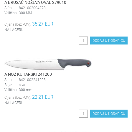
A BRUSAČ NOŽEVA OVAL 279010
Šifra:
8421002004278
Veličina:
300 MM
35,27 EUR
Cijena (bez PDV):
NA LAGERU
DODAJ U KOŠARICU
A NOŽ KUHARSKI 241200
Šifra:
8421002241208
Boja:
siva
Veličina:
300 mm
22,21 EUR
Cijena (bez PDV):
NA LAGERU
DODAJ U KOŠARICU