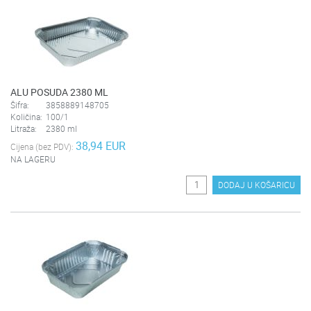
ALU POSUDA 2380 ML
Šifra:
3858889148705
Količina:
100/1
Litraža:
2380 ml
38,94 EUR
Cijena (bez PDV):
NA LAGERU
DODAJ U KOŠARICU