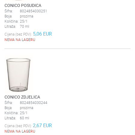
CONICO POSUDICA
Šifra:
8024854030251
Boja:
prozirna
Količina:
25/1
Litraža:
70 ml
5,06 EUR
Cijena (bez PDV):
NEMA NA LAGERU
CONICO ZDJELICA
Šifra:
8024854030244
Boja:
prozirna
Količina:
25/1
Litraža:
60 ml
2,67 EUR
Cijena (bez PDV):
NEMA NA LAGERU