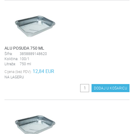
ALU POSUDA 750 ML
Šifra:
3858889148620
Količina:
100/1
Litraža:
750 ml
12,84 EUR
Cijena (bez PDV):
NA LAGERU
DODAJ U KOŠARICU