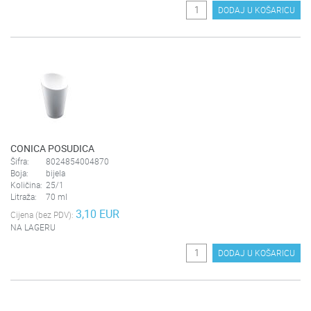
DODAJ U KOŠARICU
CONICA POSUDICA
Šifra:
8024854004870
Boja:
bijela
Količina:
25/1
Litraža:
70 ml
3,10 EUR
Cijena (bez PDV):
NA LAGERU
DODAJ U KOŠARICU