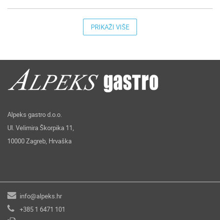
PRIKAŽI VIŠE
Alpeks gastro d.o.o.
Ul. Velimira Škorpika 11,
10000 Zagreb, Hrvaška
info@alpeks.hr
+385 1 6471 101