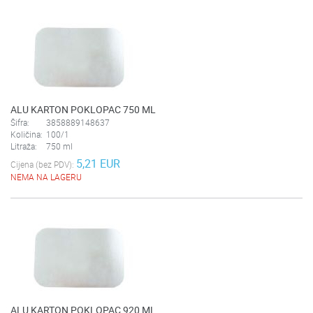
ALU KARTON POKLOPAC 750 ML
Šifra:
3858889148637
Količina:
100/1
Litraža:
750 ml
5,21 EUR
Cijena (bez PDV):
NEMA NA LAGERU
ALU KARTON POKLOPAC 920 ML