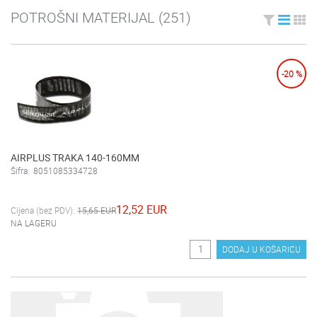
POTROŠNI MATERIJAL
(251)
-20 %
AIRPLUS TRAKA 140-160MM
Šifra:
8051085334728
12,52 EUR
Cijena (bez PDV):
15,65 EUR
NA LAGERU
DODAJ U KOŠARICU