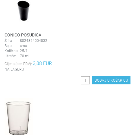
CONICO POSUDICA
Šifra:
8024854004832
Boja:
crna
Količina:
25/1
Litraža:
70 ml
3,08 EUR
Cijena (bez PDV):
NA LAGERU
DODAJ U KOŠARICU