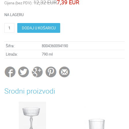
7,39 EUR
12,32 EUR
Cijena (bez PDV):
NA LAGERU
DODAJ U KOŠARICU
Šifra:
8004360094190
Litraža:
790 ml
Srodni proizvodi