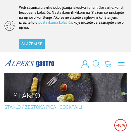
Web stranica u svrhu poboljšanja iskustva i analitičke svrhe, koristi
bezopasne kolačiće. Nastavkom ili klikom na 'Slažem se' pristajete
na njihovo korištenje. Ako se ne slažete s njihovim korištenjem,
izrazite to u
postavkama kolačića
, kdje možete da saznajete više o
njima.
SLAŽEM SE
Toggl
navig
STAKLO
STAKLO
/
ŽESTOKA PIĆA I COCKTAILI
-40 %