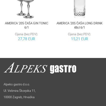
AMERICA '20S ČAŠA GIN TONIC
AMERICA '20S ČAŠA LONG DRINK
6/1
48cl 6/1
Cijena (bez PDV):
Cijena (bez PDV):
27,78 EUR
15,21 EUR
Alpeks gastro d.o.o.
Ul. Velimira Škorpika 11,
10000 Zagreb, Hrvaška