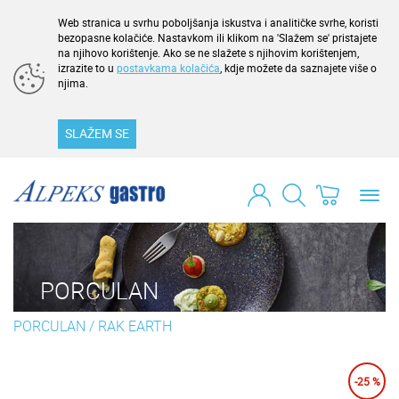
Web stranica u svrhu poboljšanja iskustva i analitičke svrhe, koristi
bezopasne kolačiće. Nastavkom ili klikom na 'Slažem se' pristajete
na njihovo korištenje. Ako se ne slažete s njihovim korištenjem,
izrazite to u
postavkama kolačića
, kdje možete da saznajete više o
njima.
SLAŽEM SE
Toggl
navig
PORCULAN
PORCULAN
/
RAK EARTH
-25 %