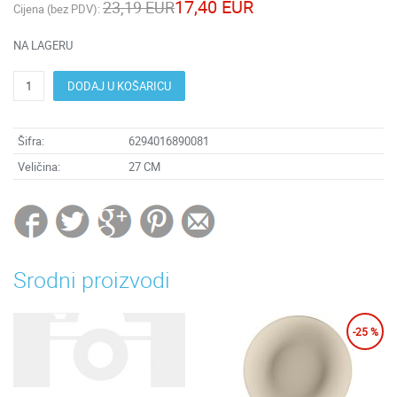
17,40 EUR
23,19 EUR
Cijena (bez PDV):
NA LAGERU
DODAJ U KOŠARICU
Šifra:
6294016890081
Veličina:
27 CM
Srodni proizvodi
-25 %