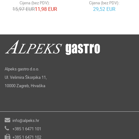
Cijena (bez PDV):
Cijena (bez PDV):
15,97 EUR
11,98 EUR
29,52 EUR
Alpeks gastro d.o.o.
Ul. Velimira Škorpika 11,
10000 Zagreb, Hrvaška
info@alpeks.hr
+385 1 6471 101
+385 1 6471 102