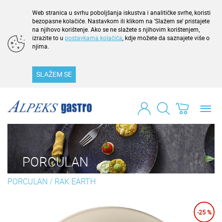
Web stranica u svrhu poboljšanja iskustva i analitičke svrhe, koristi
bezopasne kolačiće. Nastavkom ili klikom na 'Slažem se' pristajete
na njihovo korištenje. Ako se ne slažete s njihovim korištenjem,
izrazite to u
postavkama kolačića
, kdje možete da saznajete više o
njima.
SLAŽEM SE
Toggl
navig
PORCULAN
PORCULAN
/
RAK EARTH
-25 %