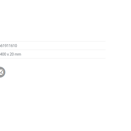
661911610
 400 x 20 mm