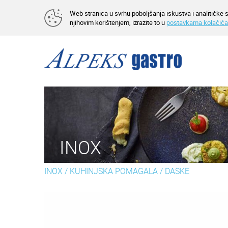
Web stranica u svrhu poboljšanja iskustva i analitičke s
njihovim korištenjem, izrazite to u
postavkama kolačića
INOX
INOX
/
KUHINJSKA POMAGALA
/
DASKE