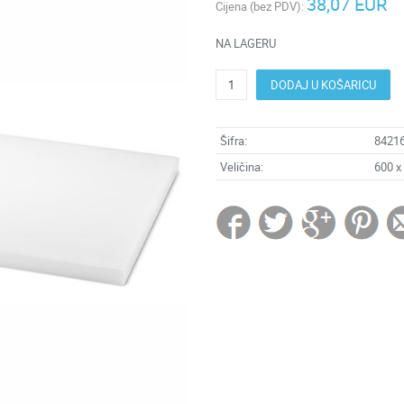
38,07 EUR
Cijena (bez PDV):
NA LAGERU
DODAJ U KOŠARICU
Šifra:
8421
Veličina:
600 x