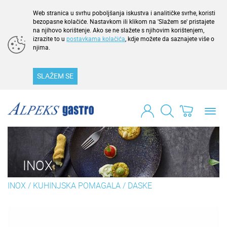
Web stranica u svrhu poboljšanja iskustva i analitičke svrhe, koristi
bezopasne kolačiće. Nastavkom ili klikom na 'Slažem se' pristajete
na njihovo korištenje. Ako se ne slažete s njihovim korištenjem,
izrazite to u
postavkama kolačića
, kdje možete da saznajete više o
njima.
SLAŽEM SE
Toggl
navig
INOX
INOX
/
KUHINJSKA POMAGALA
/
DASKE