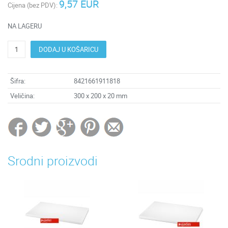
9,57 EUR
Cijena (bez PDV):
NA LAGERU
DODAJ U KOŠARICU
Šifra:
8421661911818
Veličina:
300 x 200 x 20 mm
Srodni proizvodi