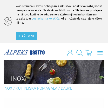
Web stranica u svrhu poboljšanja iskustva i analitičke svrhe, koristi
bezopasne kolačiće. Nastavkom ili klikom na 'Slažem se' pristajete
na njihovo korištenje. Ako se ne slažete s njihovim korištenjem,
izrazite to u
postavkama kolačića
, kdje možete da saznajete više o
njima.
SLAŽEM SE
Toggl
navig
INOX
INOX
/
KUHINJSKA POMAGALA
/
DASKE