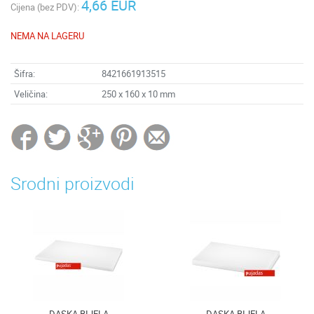
4,66 EUR
Cijena (bez PDV):
NEMA NA LAGERU
Šifra:
8421661913515
Veličina:
250 x 160 x 10 mm
Srodni proizvodi