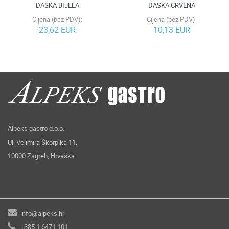
DASKA BIJELA
DASKA CRVENA
Cijena (bez PDV):
Cijena (bez PDV):
23,62 EUR
10,13 EUR
Alpeks gastro d.o.o.
Ul. Velimira Škorpika 11,
10000 Zagreb, Hrvaška
info@alpeks.hr
+385 1 6471 101