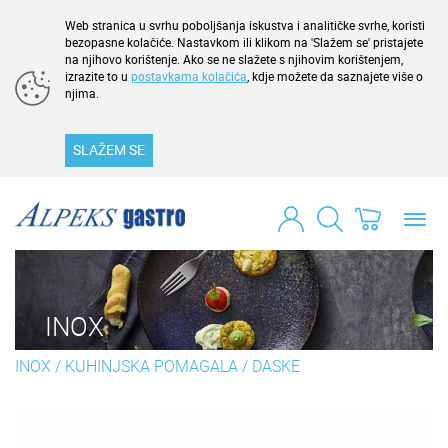
Web stranica u svrhu poboljšanja iskustva i analitičke svrhe, koristi
bezopasne kolačiće. Nastavkom ili klikom na 'Slažem se' pristajete
na njihovo korištenje. Ako se ne slažete s njihovim korištenjem,
izrazite to u
postavkama kolačića
, kdje možete da saznajete više o
njima.
SLAŽEM SE
Toggl
navig
INOX
INOX
/
KUHINJSKA POMAGALA
/
DASKE