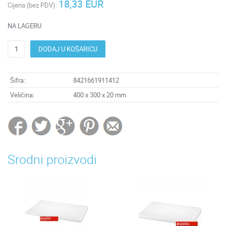
18,33 EUR
Cijena (bez PDV):
NA LAGERU
DODAJ U KOŠARICU
Šifra:
8421661911412
Veličina:
400 x 300 x 20 mm
Srodni proizvodi